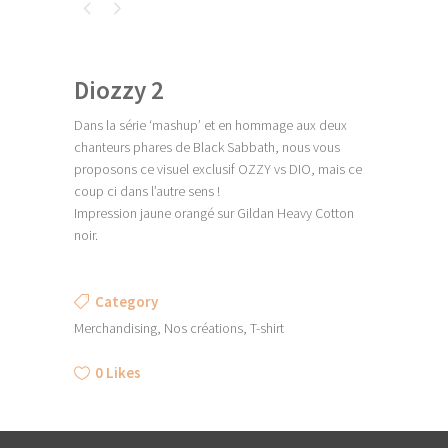
Diozzy 2
Dans la série ‘mashup’ et en hommage aux deux
chanteurs phares de Black Sabbath, nous vous
proposons ce visuel exclusif OZZY vs DIO, mais ce
coup ci dans l’autre sens !
Impression jaune orangé sur Gildan Heavy Cotton
noir.
Category
Merchandising, Nos créations, T-shirt
0
Likes