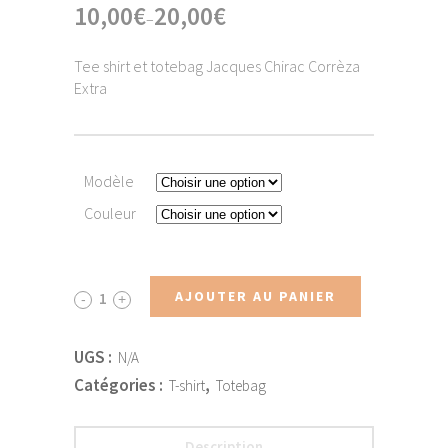
10,00
€
20,00
€
–
Tee shirt et totebag Jacques Chirac Corrèza
Extra
Modèle
Couleur
AJOUTER AU PANIER
UGS :
N/A
Catégories :
,
T-shirt
Totebag
Description